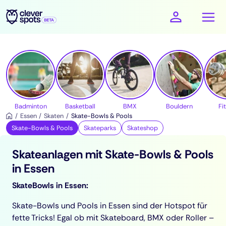
cleverspots - Sport
Badminton
Basketball
BMX
Bouldern
Fi
Essen
Skaten
Skate-Bowls & Pools
Skate-Bowls & Pools
Skateparks
Skateshop
Skateanlagen mit Skate-Bowls & Pools
in Essen
SkateBowls in Essen:
Skate-Bowls und Pools in Essen sind der Hotspot für
fette Tricks! Egal ob mit Skateboard, BMX oder Roller –