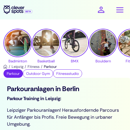
cleverspots - Sport
Badminton
Basketball
BMX
Bouldern
Fi
Leipzig
Fitness
Parkour
Parkour
Outdoor Gym
Fitnessstudio
Parkouranlagen in Berlin
Parkour Training in Leipzig:
Leipziger Parkouranlagen! Herausfordernde Parcours
für Anfänger bis Profis. Freie Bewegung in urbaner
Umgebung.