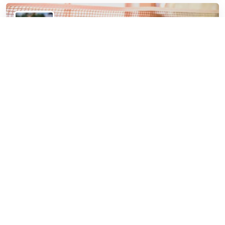
Tischtennisplatte
Tischtennis in Zuffenhausen
Tischtennis-Action in Zuffenhausen! Öffentliche
Platte am Start – schnapp den Schläger und zeig, was
du draufhast!
Geschlossen
-
öffnet heute 08:00 Uhr