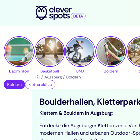
cleverspots - Sport
Badminton
Basketball
BMX
Boldern
Fi
Augsburg
Boldern
Boldern
Kletterplätze
Boulderhallen, Kletterpa
Klettern & Bouldern in Augsburg:
Entdecke die Augsburger Kletterszene. Von Ei
modernen Hallen und urbanen Outdoor-Spot